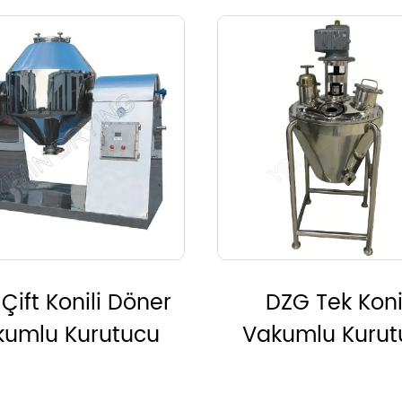
ZG Tek Konili
ZB Yatay Tırm
kumlu Kurutucu
Vakumlu Kurut