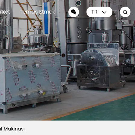
irket
Temas Etmek
TR
l Makinası