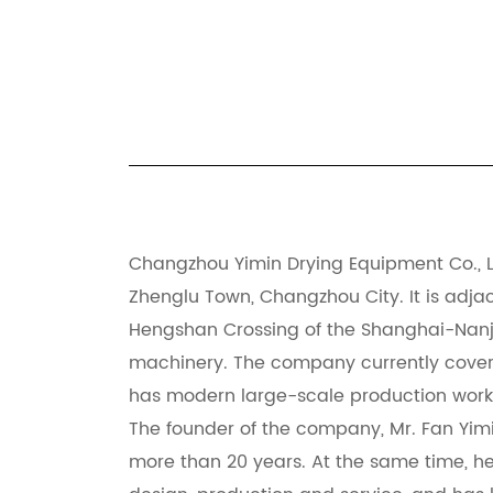
Changzhou Yimin Drying Equipment Co., Ltd
Zhenglu Town, Changzhou City. It is adja
Hengshan Crossing of the Shanghai-Nanji
machinery. The company currently covers 
has modern large-scale production works
The founder of the company, Mr. Fan Yim
more than 20 years. At the same time, he 