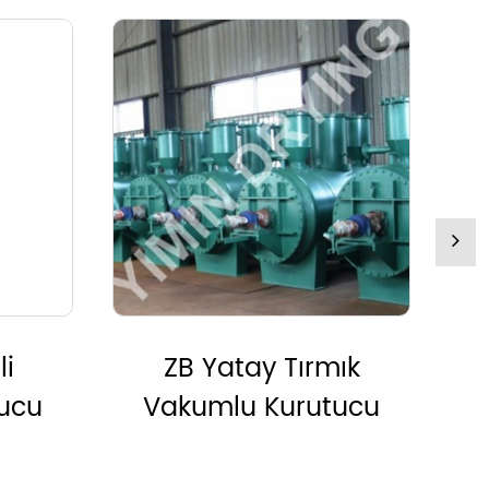
ık
LPG Santrifüj Sprey
ucu
Kurutucu