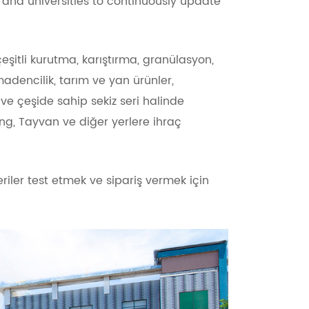
 and universities to continuously update
çeşitli kurutma, karıştırma, granülasyon,
madencilik, tarım ve yan ürünler,
 ve çeşide sahip sekiz seri halinde
ong, Tayvan ve diğer yerlere ihraç
riler test etmek ve sipariş vermek için