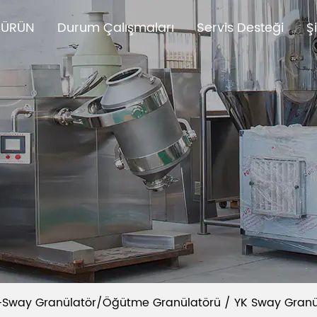
ÜRÜN
Durum Çalışmaları
Servis Desteği
Ş
-Sway Granülatör/Öğütme Granülatörü
/
YK Sway Granü