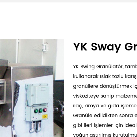
YK Sway Gr
YK Swing Granülatör, tamb
kullanarak ıslak tozlu karı
granüllere dönüştürmek içi
viskoziteye sahip malzeme
ilaç, kimya ve gıda işleme 
Granüle edildikten sonra el
gibi ileri işlemler için ide
yoğunlaştırılmış kurutulmu