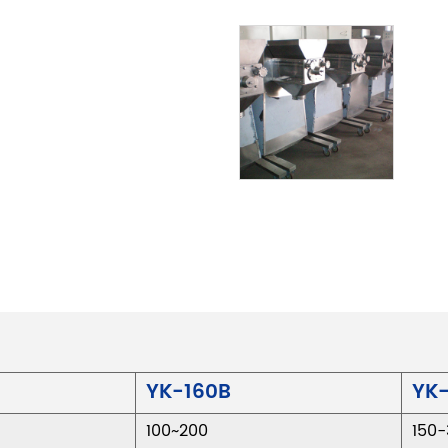
YK-160B
YK-
100~200
150-