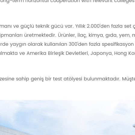
long-term horizontal cooperation with relevant colleges
manı ve güçlü teknik gücü var. Yıllık 2.000'den fazla set 
pmanları üretmektedir. Ürünler, ilaç, kimya, gıda, yem, 
lerde yaygın olarak kullanılan 300'den fazla spesifikasyon
ğıtılmakta ve Amerika Birleşik Devletleri, Japonya, Hong K
zesine sahip geniş bir test atölyesi bulunmaktadır. Müşte