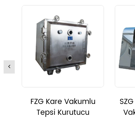
u
SZG Çift Konili Döner
D
Vakumlu Kurutucu
Va