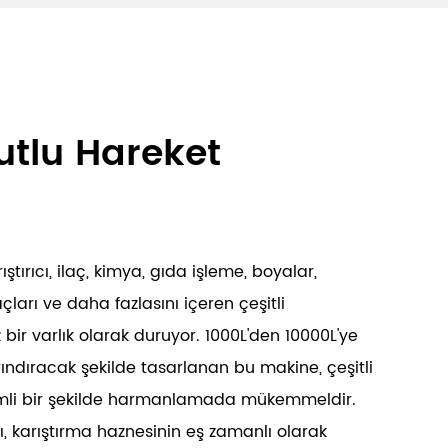
utlu Hareket
ştırıcı, ilaç, kimya, gıda işleme, boyalar,
çları ve daha fazlasını içeren çeşitli
bir varlık olarak duruyor. 1000L'den 10000L'ye
ındıracak şekilde tasarlanan bu makine, çeşitli
rimli bir şekilde harmanlamada mükemmeldir.
ı, karıştırma haznesinin eş zamanlı olarak