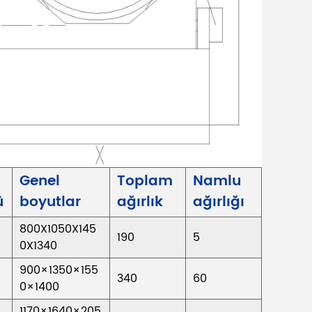
Genel
Toplam
Namlu
ü
boyutlar
ağırlık
ağırlığı
800X1050X145
190
5
0X1340
900×1350×155
340
60
0×1400
1170×1640×205