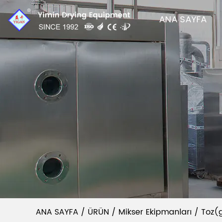
ANA SAYFA
ANA SAYFA
/
ÜRÜN
/
Mikser Ekipmanları
/
Toz(g