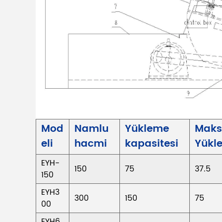
Mod
Namlu
Yükleme
Mak
eli
hacmi
kapasitesi
Yükle
EYH-
150
75
37.5
150
EYH3
300
150
75
00
EYH6