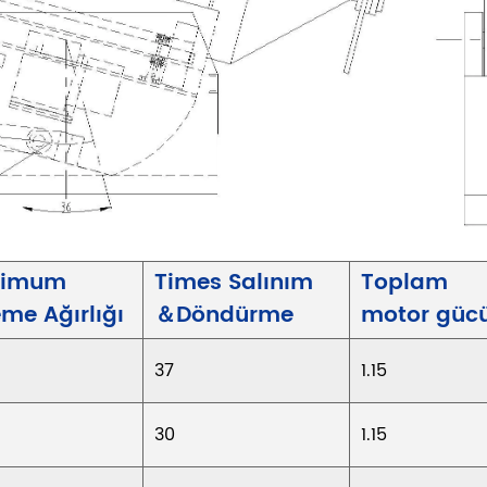
simum
Times
Salınım
Toplam
me Ağırlığı
＆Döndürme
motor güc
37
1.15
30
1.15