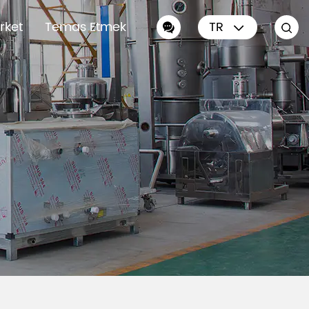
irket
Temas Etmek
TR