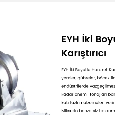
EYH İki Boy
Karıştırıcı
EYH İki Boyutlu Hareket Karı
yemler, gübreler, böcek ila
endüstrilerde vazgeçilmez 
kadar önemli tonajları bar
katı fazlı malzemeleri ve
Mikserin benzersiz tasarım