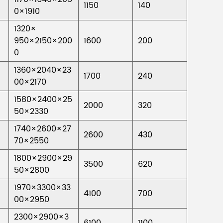
1150
140
0×1910
1320×
950×2150×200
1600
200
0
1360×2040×23
1700
240
00×2170
1580×2400×25
2000
320
50×2330
1740×2600×27
2600
430
70×2550
1800×2900×29
3500
620
50×2800
1970×3300×33
4100
700
00×2950
2300×2900×3
6100
1100