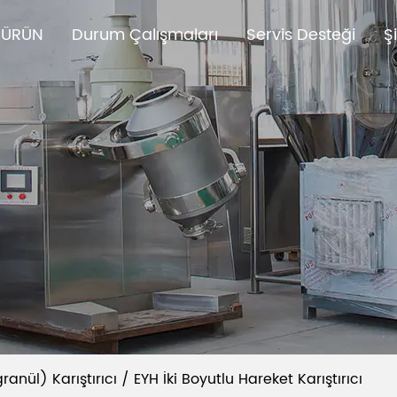
ÜRÜN
Durum Çalışmaları
Servis Desteği
Ş
ranül) Karıştırıcı
/
EYH İki Boyutlu Hareket Karıştırıcı