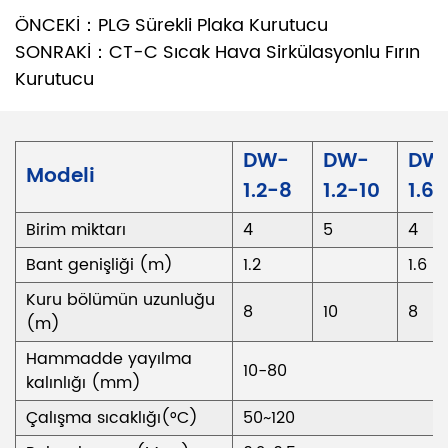
ÖNCEKİ：PLG Sürekli Plaka Kurutucu
SONRAKİ：CT-C Sıcak Hava Sirkülasyonlu Fırın
Kurutucu
DW-
DW-
DW
Modeli
1.2-8
1.2-10
1.6
Birim miktarı
4
5
4
Bant genişliği (m)
1.2
1.6
Kuru bölümün uzunluğu
8
10
8
(m)
Hammadde yayılma
10-80
kalınlığı (mm)
Çalışma sıcaklığı(°C)
50~120