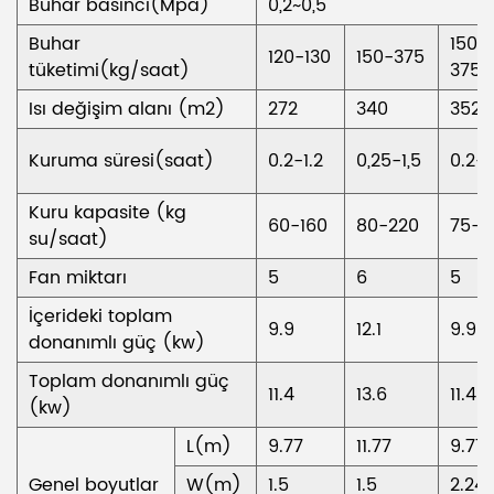
Buhar basıncı(Mpa)
0,2~0,5
Buhar
150-
120-130
150-375
tüketimi(kg/saat)
375
Isı değişim alanı (m2)
272
340
352
Kuruma süresi(saat)
0.2-1.2
0,25-1,5
0.2-1
Kuru kapasite (kg
60-160
80-220
75-2
su/saat)
Fan miktarı
5
6
5
İçerideki toplam
9.9
12.1
9.9
donanımlı güç (kw)
Toplam donanımlı güç
11.4
13.6
11.4
(kw)
L(m)
9.77
11.77
9.77
Genel boyutlar
W(m)
1.5
1.5
2.24