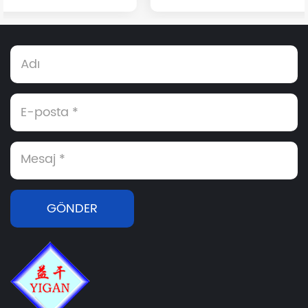
endüstride önem...
GÖNDER