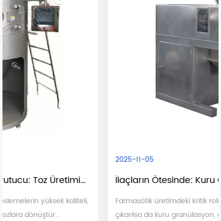
2025-11-05
İlaçların Ötesinde: Kuru Granülasyonun Geniş Endüstriyel Uygulamaları
Farmasötik üretimdeki kritik rolü nedeniyle sıklıkla öne
çıkarılsa da kuru granülasyon, diğer birçok büyük