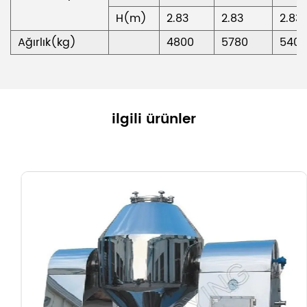
H(m)
2.83
2.83
2.83
Ağırlık(kg)
4800
5780
5400
ilgili ürünler