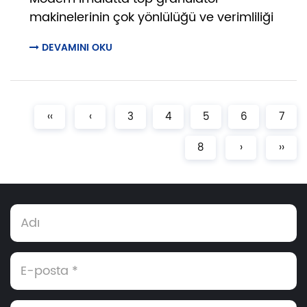
makinelerinin çok yönlülüğü ve verimliliği
DEVAMINI OKU
‹‹
‹
3
4
5
6
7
8
›
››