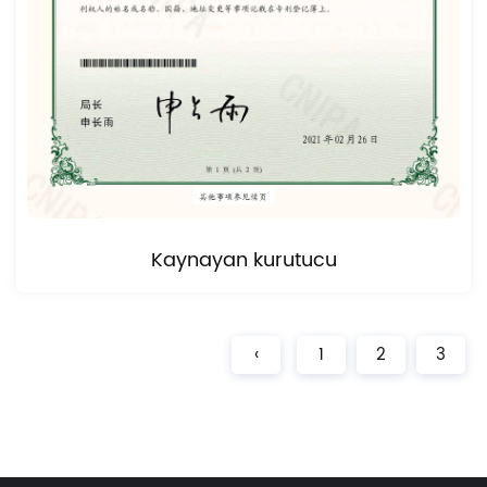
Kaynayan kurutucu
‹
1
2
3